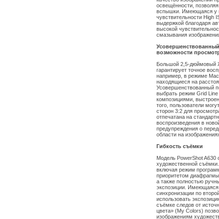
освещённости, позволяя
вспышки. Имеющаяся у 
чувствительности High I
выдержкой благодаря ав
высокой чувствительнос
смазывания изображени
Усовершенствованный
возможности просмот
Большой 2,5-дюймовый 
гарантирует точное восп
например, в режиме Mac
находящиеся на расстоян
Усовершенствованный п
выбрать режим Grid Line
композициями, выстроен
того, пользователи мог
сторон 3:2 для просмотр
отпечатана на стандарт
воспроизведения в ново
предупреждения о пере
области на изображениях
Гибкость съёмки
Модель PowerShot A630 
художественной съёмки.
включая режим программ
приоритетом диафрагмы,
а также полностью ручн
экспозиции. Имеющаяся
синхронизации по второ
использовать экспозици
съёмке следов от источн
цвета» (My Colors) позв
изображениям художест