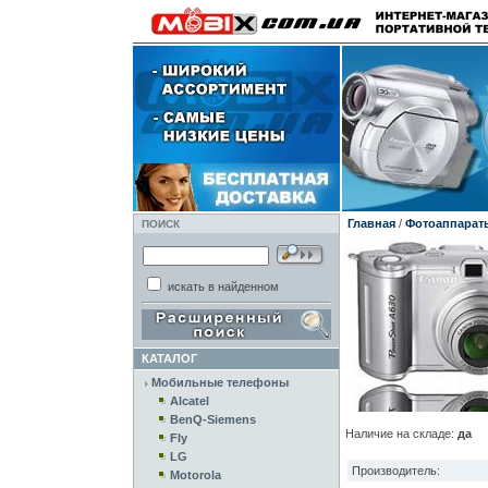
Главная
/
Фотоаппарат
ПОИСК
искать в найденном
КАТАЛОГ
Мобильные телефоны
Alcatel
BenQ-Siemens
Наличие на складе:
да
Fly
LG
Производитель:
Motorola