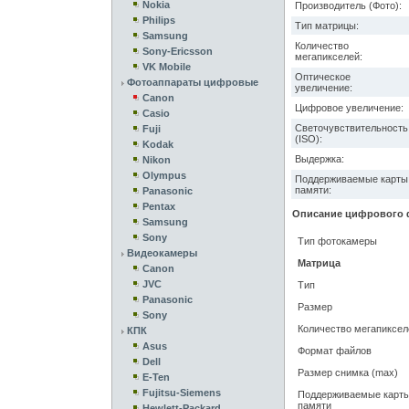
Nokia
Производитель (Фото):
Philips
Тип матрицы:
Samsung
Количество
Sony-Ericsson
мегапикселей:
VK Mobile
Оптическое
Фотоаппараты цифровые
увеличение:
Canon
Цифровое увеличение:
Casio
Светочувствительность
Fuji
(ISO):
Kodak
Выдержка:
Nikon
Olympus
Поддерживаемые карты
памяти:
Panasonic
Pentax
Описание цифрового ф
Samsung
Sony
Тип фотокамеры
Видеокамеры
Матрица
Canon
JVC
Тип
Panasonic
Размер
Sony
Количество мегапиксел
КПК
Asus
Формат файлов
Dell
Размер снимка (max)
E-Ten
Fujitsu-Siemens
Поддерживаемые карт
памяти
Hewlett-Packard