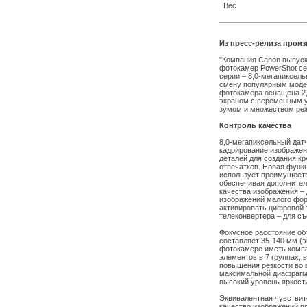
Вес
Из пресс-релиза произ
"Компания Сanon выпуск
фотокамер PowerShot с
серии – 8,0-мегапиксель
смену популярным модел
фотокамера оснащена 2
экраном с переменным у
зумом и множеством ре
Контроль качества
8,0-мегапиксельный дат
кадрирование изображен
деталей для создания 
отпечатков. Новая функц
использует преимущест
обеспечивая дополнител
качества изображения – 
изображений малого фор
активировать цифровой 
телеконвертера – для с
Фокусное расстояние об
составляет 35-140 мм (э
фотокамере иметь компа
элементов в 7 группах,
повышения резкости во 
максимальной диафрагмой 
высокий уровень яркост
Эквивалентная чувствит
качество изображений п