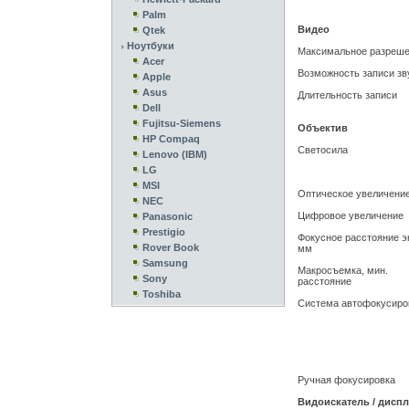
Palm
Видео
Qtek
Ноутбуки
Максимальное разреш
Acer
Возможность записи зв
Apple
Asus
Длительность записи
Dell
Fujitsu-Siemens
Объектив
HP Compaq
Светосила
Lenovo (IBM)
LG
MSI
Оптическое увеличени
NEC
Цифровое увеличение
Panasonic
Prestigio
Фокусное расстояние эк
Rover Book
мм
Samsung
Макросъемка, мин.
Sony
расстояние
Toshiba
Система автофокусиро
Ручная фокусировка
Видоискатель / дисп