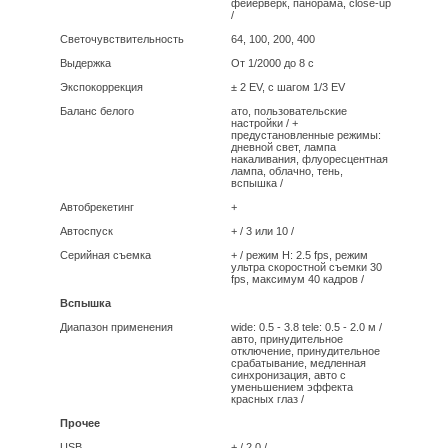
фейерверк, панорама, close-up
/
Светочувствительность
64, 100, 200, 400
Выдержка
От 1/2000 до 8 с
Экспокоррекция
± 2 EV, с шагом 1/3 EV
Баланс белого
ато, пользовательские
настройки
/ +
предустановленные режимы:
дневной свет, лампа
накаливания, флуоресцентная
лампа, облачно, тень,
вспышка /
Автобрекетинг
+
Автоспуск
+
/ 3 или 10 /
Серийная съемка
+
/ режим H: 2.5 fps, рeжим
ультра скоростной съемки 30
fps, максимум 40 кадров /
Вспышка
Диапазон применения
wide: 0.5 - 3.8 tele: 0.5 - 2.0 м
/
авто, принудительное
отключение, принудительное
срабатывание, медленная
синхронизация, авто с
уменьшением эффекта
красных глаз /
Прочее
USB
+
/ 2.0 /