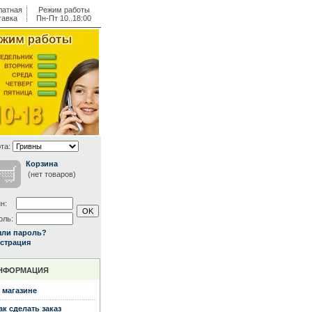
латная
Режим работы
тавка
Пн-Пт 10..18:00
та:
Корзина
(нет товаров)
н:
оль:
ыли пароль?
страция
НФОРМАЦИЯ
 магазине
ак сделать заказ