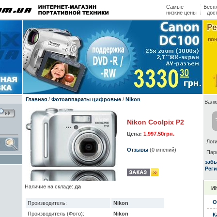
Самые
Бесп
низкие цены
дос
Главная
/
Фотоаппараты цифровые
/
Nikon
Валю
Nikon Coolpix P2
Цена:
1,997.50грн.
Логи
Отзывы
(0 мнений)
Пар
заб
Реги
Наличие на складе:
да
И
О
Производитель:
Nikon
Производитель (Фото):
Nikon
К