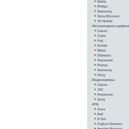
Nokia
Philips
Samsung
Sony-Ericsson
VK Mobile
Фотоаппараты цифро
Canon
Casio
Fuji
Kodak
Nikon
Olympus
Panasonic
Pentax
Samsung
Sony
Видеокамеры
Canon
JVC
Panasonic
Sony
КПК
Asus
Dell
E-Ten
Fujitsu-Siemens
Hewlett-Packard