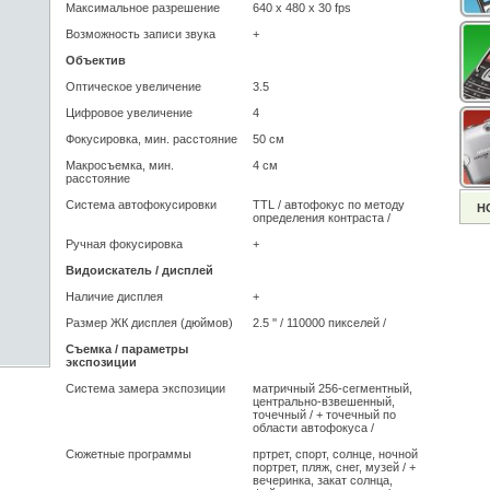
Максимальное разрешение
640 x 480 x 30 fps
Возможность записи звука
+
Объектив
Оптическое увеличение
3.5
Цифровое увеличение
4
Фокусировка, мин. расстояние
50 см
Макросъемка, мин.
4 см
расстояние
Система автофокусировки
TTL
/ автофокус по методу
Н
определения контраста /
Ручная фокусировка
+
Видоискатель / дисплей
Наличие дисплея
+
Размер ЖК дисплея (дюймов)
2.5 ''
/ 110000 пикселей /
Съемка / параметры
экспозиции
Система замера экспозиции
матричный 256-сегментный,
центрально-взвешенный,
точечный
/ + точечный по
области автофокуса /
Сюжетные программы
пртрет, спорт, солнце, ночной
портрет, пляж, снег, музей
/ +
вечеринка, закат солнца,