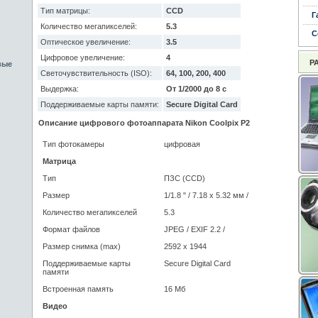
Тип матрицы:
CCD
Г
Количество мегапикселей:
5.3
С
Оптическое увеличение:
3.5
Цифровое увеличение:
4
Р
вые
Светочувствительность (ISO):
64, 100, 200, 400
Выдержка:
От 1/2000 до 8 с
Поддерживаемые карты памяти:
Secure Digital Card
Описание цифрового фотоаппарата Nikon Coolpix P2
Тип фотокамеры
цифровая
Матрица
Тип
ПЗС (CCD)
Размер
1/1.8 "
/ 7.18 x 5.32 мм /
Количество мегапикселей
5.3
Формат файлов
JPEG
/ EXIF 2.2 /
Размер снимка (max)
2592 x 1944
Поддерживаемые карты
Secure Digital Card
памяти
Встроенная память
16 Мб
Видео