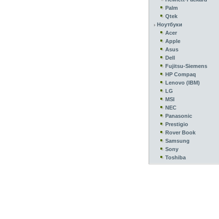
Palm
Qtek
Ноутбуки
Acer
Apple
Asus
Dell
Fujitsu-Siemens
HP Compaq
Lenovo (IBM)
LG
MSI
NEC
Panasonic
Prestigio
Rover Book
Samsung
Sony
Toshiba