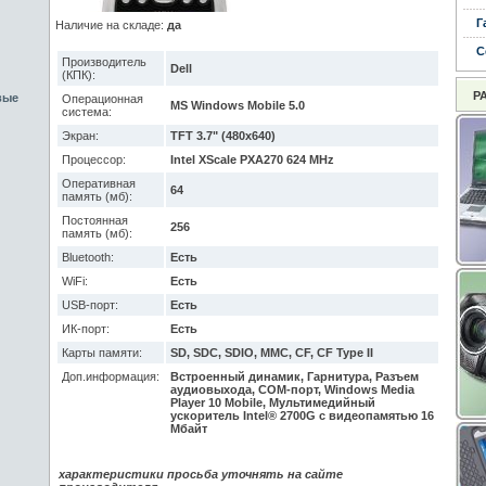
Г
Наличие на складе:
да
С
Производитель
Dell
(КПК):
Р
вые
Операционная
MS Windows Mobile 5.0
система:
Экран:
TFT 3.7" (480x640)
Процессор:
Intel XScale PXA270 624 MHz
Оперативная
64
память (мб):
Постоянная
256
память (мб):
Bluetooth:
Есть
WiFi:
Есть
USB-порт:
Есть
ИК-порт:
Есть
Карты памяти:
SD, SDC, SDIO, MMC, CF, CF Type II
Доп.информация:
Встроенный динамик, Гарнитура, Разъем
аудиовыхода, COM-порт, Windows Media
Player 10 Mobile, Мультимедийный
ускоритель Intel® 2700G с видеопамятью 16
Мбайт
характеристики просьба уточнять на сайте