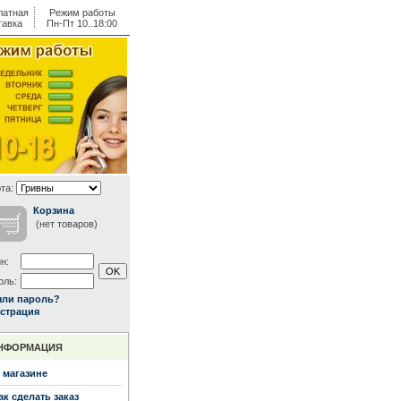
латная
Режим работы
тавка
Пн-Пт 10..18:00
та:
Корзина
(нет товаров)
н:
оль:
ыли пароль?
страция
НФОРМАЦИЯ
 магазине
ак сделать заказ