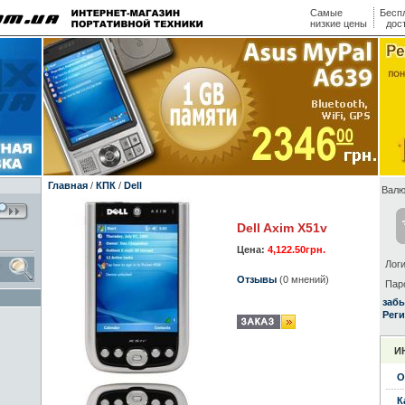
Самые
Бесп
низкие цены
дос
Главная
/
КПК
/
Dell
Валю
Dell Axim X51v
Цена:
4,122.50грн.
Логи
Отзывы
(0 мнений)
Пар
заб
Реги
И
О
К