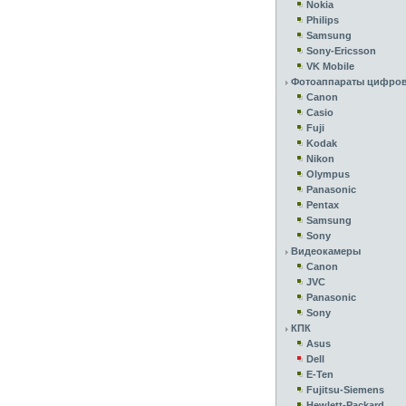
Nokia
Philips
Samsung
Sony-Ericsson
VK Mobile
Фотоаппараты цифро
Canon
Casio
Fuji
Kodak
Nikon
Olympus
Panasonic
Pentax
Samsung
Sony
Видеокамеры
Canon
JVC
Panasonic
Sony
КПК
Asus
Dell
E-Ten
Fujitsu-Siemens
Hewlett-Packard