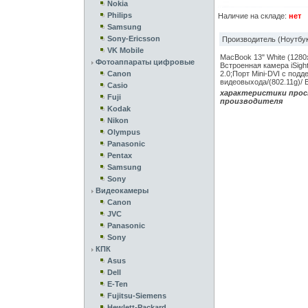
Nokia
Philips
Наличие на складе:
нет
Samsung
Sony-Ericsson
Производитель (Ноутбук
VK Mobile
MacBook 13" White (1280x
Фотоаппараты цифровые
Встроенная камера iSight
Canon
2.0;Порт Mini-DVI с подд
видеовыхода/(802.11g)/ B
Casio
характеристики прос
Fuji
производителя
Kodak
Nikon
Olympus
Panasonic
Pentax
Samsung
Sony
Видеокамеры
Canon
JVC
Panasonic
Sony
КПК
Asus
Dell
E-Ten
Fujitsu-Siemens
Hewlett-Packard