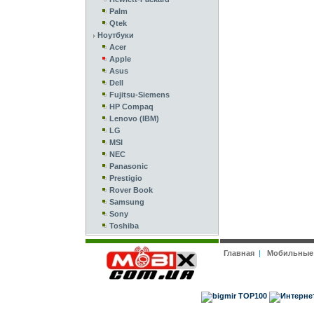
Palm
Qtek
Ноутбуки
Acer
Apple
Asus
Dell
Fujitsu-Siemens
HP Compaq
Lenovo (IBM)
LG
MSI
NEC
Panasonic
Prestigio
Rover Book
Samsung
Sony
Toshiba
Главная
|
Мобильные