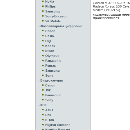
Nokia
Celeron M 370 1.5GHz 1M
Philips
Radeon Xpress 200/ Crys
Modem / WLAN b/g
Samsung
характеристики прос
Sony-Ericsson
производителя
VK Mobile
Фотоаппараты цифровые
Canon
Casio
Fuji
Kodak
Nikon
Olympus
Panasonic
Pentax
Samsung
Sony
Видеокамеры
Canon
JVC
Panasonic
Sony
КПК
Asus
Dell
E-Ten
Fujitsu-Siemens
Hewlett-Packard