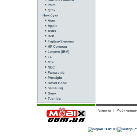
Palm
Qtek
Ноутбуки
Acer
Apple
Asus
Dell
Fujitsu-Siemens
HP Compaq
Lenovo (IBM)
LG
MSI
NEC
Panasonic
Prestigio
Rover Book
Samsung
Sony
Toshiba
Главная
|
Мобильные