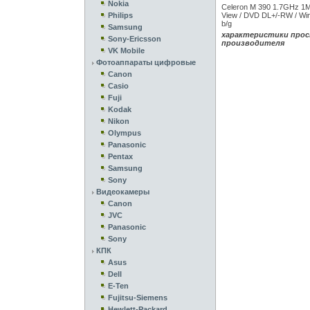
Nokia
Celeron M 390 1.7GHz 1MB
Philips
View / DVD DL+/-RW / Wi
b/g
Samsung
характеристики прос
Sony-Ericsson
производителя
VK Mobile
Фотоаппараты цифровые
Canon
Casio
Fuji
Kodak
Nikon
Olympus
Panasonic
Pentax
Samsung
Sony
Видеокамеры
Canon
JVC
Panasonic
Sony
КПК
Asus
Dell
E-Ten
Fujitsu-Siemens
Hewlett-Packard