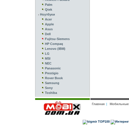
Palm
Qtek
Ноутбуки
Acer
Apple
Asus
Dell
Fujitsu-Siemens
HP Compaq
Lenovo (IBM)
LG
MSI
NEC
Panasonic
Prestigio
Rover Book
Samsung
Sony
Toshiba
Главная
|
Мобильные