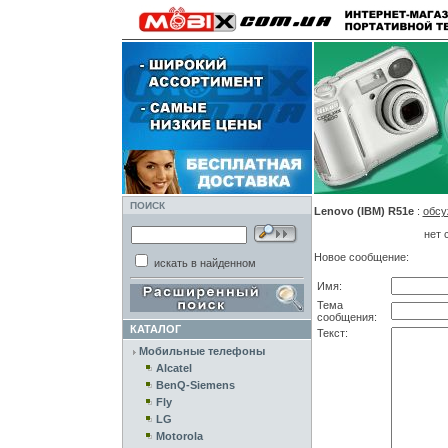
ПОИСК
Lenovo (IBM) R51e
:
обсу
нет 
Новое сообщение:
искать в найденном
Имя:
Тема
сообщения:
КАТАЛОГ
Текст:
Мобильные телефоны
Alcatel
BenQ-Siemens
Fly
LG
Motorola