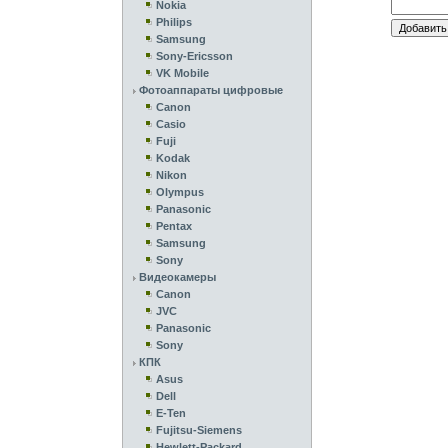
Nokia
Philips
Samsung
Sony-Ericsson
VK Mobile
Фотоаппараты цифровые
Canon
Casio
Fuji
Kodak
Nikon
Olympus
Panasonic
Pentax
Samsung
Sony
Видеокамеры
Canon
JVC
Panasonic
Sony
КПК
Asus
Dell
E-Ten
Fujitsu-Siemens
Hewlett-Packard