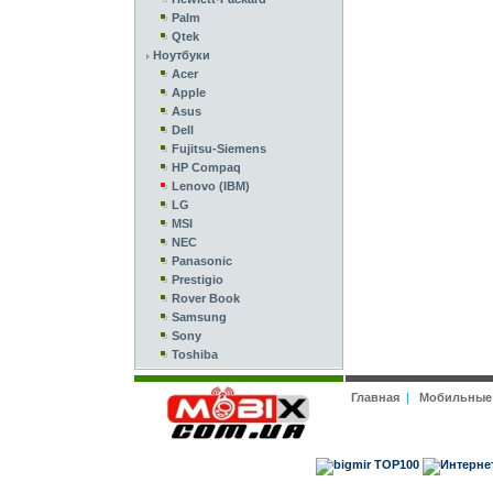
Palm
Qtek
Ноутбуки
Acer
Apple
Asus
Dell
Fujitsu-Siemens
HP Compaq
Lenovo (IBM)
LG
MSI
NEC
Panasonic
Prestigio
Rover Book
Samsung
Sony
Toshiba
Главная
|
Мобильные