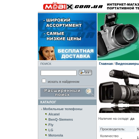
Главная
/
Видеокамер
ПОИСК
искать в найденном
КАТАЛОГ
Мобильные телефоны
Alcatel
Наличие на складе:
да
BenQ-Siemens
Fly
Производитель:
S
LG
Motorola
Количество
1