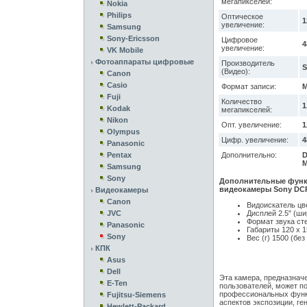
мегапикселей:
Nokia
Philips
Оптическое
1
увеличение:
Samsung
Sony-Ericsson
Цифровое
4
увеличение:
VK Mobile
Фотоаппараты цифровые
Производитель
S
(Видео):
Canon
Casio
Формат записи:
M
Fuji
Количество
1
Kodak
мегапикселей:
Nikon
Опт. увеличение:
1
Olympus
Цифр. увеличение:
4
Panasonic
Pentax
Дополнительно:
D
M
Samsung
Sony
Дополнительные функ
видеокамеры Sony DCR
Видеокамеры
Canon
Видоискатель цв
JVC
Дисплей 2.5" (ш
Формат звука ст
Panasonic
Габариты 120 х 1
Sony
Вес (г) 1500 (без
КПК
Asus
Dell
Эта камера, предназнач
E-Ten
пользователей, может п
профессиональных функц
Fujitsu-Siemens
аспектов экспозиции, ге
Hewlett-Packard