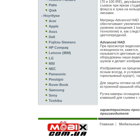
(70 и 100 IRE), двухфаз
Palm
съемок при ярком студи
фокуса и зума на кольц
Qtek
линзами.
Ноутбуки
Матрицы Advanced HAD 
Acer
обеспечивают увеличен
Apple
уровнем освещения 1 lu
технологии) и, как след
Asus
цветопередачей.
Dell
Fujitsu-Siemens
Advanced HAD
При просмотре видеозап
HP Compaq
освещенности, кажется, 
Lenovo (IBM)
называется цветовым шу
оборудованы наши видео
LG
шумов и делает изображ
MSI
Изображение на прецизи
NEC
ясным всегда, в условия
Panasonic
горнолыжный курорт), та
Prestigio
Для защиты оптики на о
Rover Book
встроенной крышкой объ
Samsung
Ручка камеры оснащена 
Sony
клавишей для съемки с н
Toshiba
характеристики прос
производителя
Главная
|
Мобильные