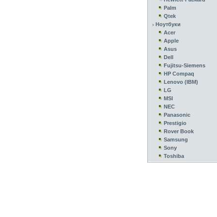
Palm
Qtek
Ноутбуки
Acer
Apple
Asus
Dell
Fujitsu-Siemens
HP Compaq
Lenovo (IBM)
LG
MSI
NEC
Panasonic
Prestigio
Rover Book
Samsung
Sony
Toshiba