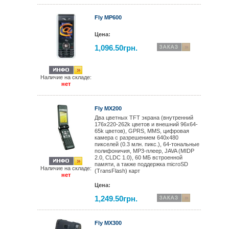
Fly MP600
Цена:
1,096.50грн.
Наличие на складе:
нет
Fly MX200
Два цветных TFT экрана (внутренний
176x220-262k цветов и внешний 96x64-
65k цветов), GPRS, MMS, цифровая
камера с разрешением 640x480
пикселей (0.3 млн. пикс.), 64-тональные
полифоничия, MP3-плеер, JAVA (MIDP
2.0, CLDC 1.0), 60 МБ встроенной
памяти, а также поддержка microSD
Наличие на складе:
(TransFlash) карт
нет
Цена:
1,249.50грн.
Fly MX300