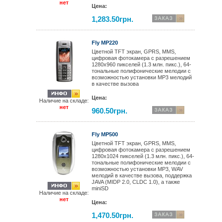
нет
Цена:
1,283.50грн.
Fly MP220
Цветной TFT экран, GPRS, MMS,
цифровая фотокамера с разрешением
1280x960 пикселей (1.3 млн. пикс.), 64-
тональные полифонические мелодии с
возможностью установки MP3 мелодий
в качестве вызова
Цена:
Наличие на складе:
нет
960.50грн.
Fly MP500
Цветной TFT экран, GPRS, MMS,
цифровая фотокамера с разрешением
1280x1024 пикселей (1.3 млн. пикс.), 64-
тональные полифонические мелодии с
возможностью установки MP3, WAV
мелодий в качестве вызова, поддержка
JAVA (MIDP 2.0, CLDC 1.0), а также
miniSD
Наличие на складе:
нет
Цена:
1,470.50грн.