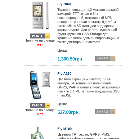
Fly 2060
Телефон оснащен 1,3 мегапиксельной
камерой, TFT экран с 64к
цветопередачей, встроенный МР3
плеер, встроенная памаять 9,4 Мб, а
также Micro SD слот для поддержки
карты памяти. Для работы идеальной
будет функция USB-Storage для
хранения необходимой информации, а
Наличие на складе:
также диктофон и Bluetooth.
нет
Цена:
1,300.50грн.
Fly A130
Цветной экран (65k цветов), VGA-
камера, 64-тональная полифония,
GPRS, WAP и e-mail клиент, встроенная
память 1.4 МБ, а также поддержка USB
(miniUSB)
Цена:
Наличие на складе:
527.00грн.
нет
Fly M100
Цветной TFT экран, GPRS, MMS,
цифровая фотокамера с разрешением