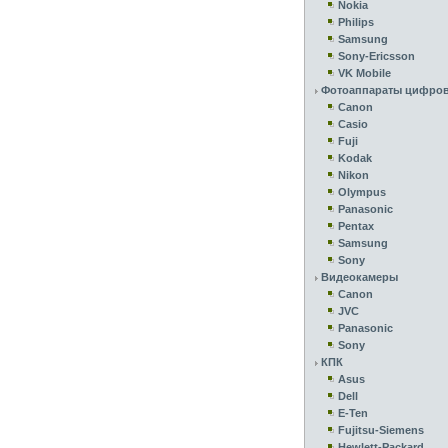
Nokia
Philips
Samsung
Sony-Ericsson
VK Mobile
Фотоаппараты цифро
Canon
Casio
Fuji
Kodak
Nikon
Olympus
Panasonic
Pentax
Samsung
Sony
Видеокамеры
Canon
JVC
Panasonic
Sony
КПК
Asus
Dell
E-Ten
Fujitsu-Siemens
Hewlett-Packard