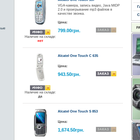
VGA-камера, запись видео, Java MIDP
Г
2.0 и проигрывание mp3 файлов в
качестве звонка.
С
Цена:
Р
вые
799.00грн.
Наличие на складе:
нет
Alcatel One Touch С 635
Цена:
943.50грн.
Наличие на складе:
да
Alcatel One Touch S 853
Цена:
1,674.50грн.