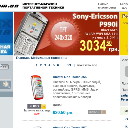
Самые
Бесп
низкие цены
дос
Главная
/
Мобильные телефоны
Валю
1
2
3
4
5
6
...
53
|
показать все
Alcatel One Touch 355
Цветной STN экран, 30 мелодий,
Логи
сменные панели, будильник,
органайзер, GPRS, MMS, Java-
Пар
приложения, 16-голосные
заб
полифонические мелодии
Реги
Цена:
Наличие на складе:
И
620.50грн.
нет
О
К
Alcatel One Touch 557